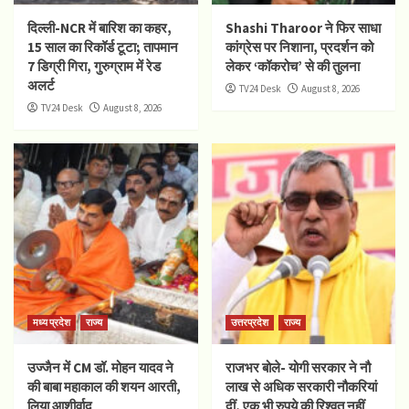
दिल्ली-NCR में बारिश का कहर,
Shashi Tharoor ने फिर साधा
15 साल का रिकॉर्ड टूटा; तापमान
कांग्रेस पर निशाना, प्रदर्शन को
7 डिग्री गिरा, गुरुग्राम में रेड
लेकर ‘कॉकरोच’ से की तुलना
अलर्ट
TV24 Desk
August 8, 2026
TV24 Desk
August 8, 2026
मध्य प्रदेश
राज्य
उत्तरप्रदेश
राज्य
उज्जैन में CM डॉ. मोहन यादव ने
राजभर बोले- योगी सरकार ने नौ
की बाबा महाकाल की शयन आरती,
लाख से अधिक सरकारी नौकरियां
लिया आशीर्वाद
दीं, एक भी रुपये की रिश्वत नहीं