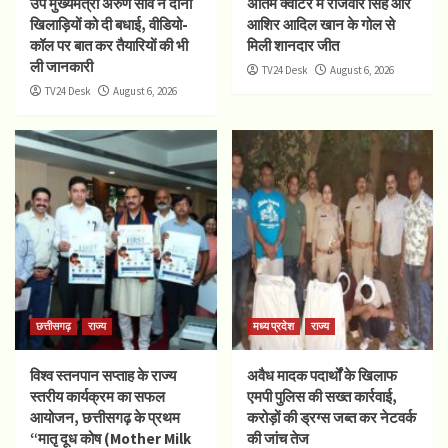
उप मुख्यमंत्री अरुण साव ने दोनों
अंतिम क्वार्टर में राजवीर सिंह और
खिलाड़ियों को दी बधाई, वीडियो-
आशिर आदिल खान के गोल से
कॉल पर बात कर तैयारियों की भी
मिली शानदार जीत
ली जानकारी
TV24 Desk
August 6, 2026
TV24 Desk
August 6, 2026
छत्तीसगढ़
राज्य
मध्य प्रदेश
राज्य
विश्व स्तनपान सप्ताह के राज्य
अवैध मादक पदार्थों के खिलाफ
स्तरीय कार्यक्रम का सफल
एमपी पुलिस की सख्त कार्रवाई,
आयोजन, छत्तीसगढ़ के प्रथम
करोड़ों की ड्रग्स जब्त कर नेटवर्क
“मातृ दूध कोष (Mother Milk
की जांच तेज