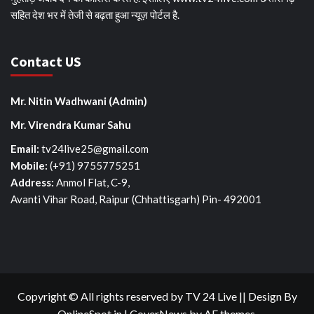
सहित देश भर में तेजी से बढ़ता हुआ न्यूज़ पोर्टल है.
Contact US
Mr. Nitin Wadhwani (Admin)
Mr. Virendra Kumar Sahu
Email:
tv24live25@gmail.com
Mobile: ‪
(+91) 9755775251‬
Address:
Anmol Flat, C-9,
Avanti Vihar Road, Raipur (Chhattisgarh) Pin- 492001
Copyright © All rights reserved by TV 24 Live || Design By
OnlineSpot.in
|
CoverNews
by AF themes.