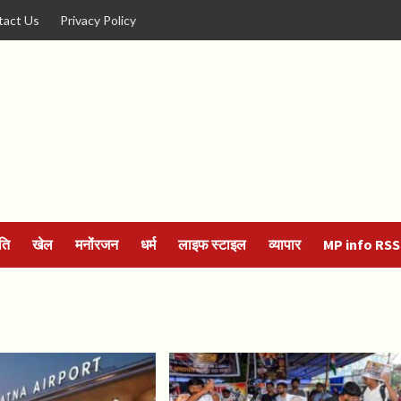
tact Us
Privacy Policy
ति
खेल
मनोंरजन
धर्म
लाइफ स्टाइल
व्यापार
MP info RSS