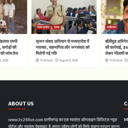
मध्य प्रदेश
राज्य
मनोंरजन
 खिलाफ एमपी
सृजन संवाद अभियान से मध्यप्रदेश में
बॉलीवुड अभिनेत
, करोड़ों की
नवाचार, सहभागिता और जनसंवाद को
की कार्रवाई, ₹1
 की जांच तेज
मिलेगी नई गति
लेकर नीलामी क
6, 2026
TV24 Desk
August 6, 2026
TV24 Desk
ABOUT US
C
www.tv24live.com छत्तीसगढ़ का एक स्वतंत्र ऑनलाइन डिजिटल न्यूज़
M
पोर्टल और स्वतंत्र वेबसाइट है. हमारा उद्देश्य लोगों को सिर्फ सूचना प्रदान करना