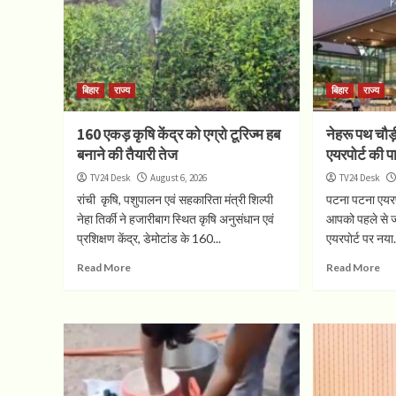
बिहार
राज्य
बिहार
राज्य
160 एकड़ कृषि केंद्र को एग्रो टूरिज्म हब
नेहरू पथ चौ
बनाने की तैयारी तेज
एयरपोर्ट की पार
TV24 Desk
August 6, 2026
TV24 Desk
रांची कृषि, पशुपालन एवं सहकारिता मंत्री शिल्पी
पटना पटना एयरप
नेहा तिर्की ने हजारीबाग स्थित कृषि अनुसंधान एवं
आपको पहले से ज
प्रशिक्षण केंद्र, डेमोटांड के 160...
एयरपाेर्ट पर नया.
Read More
Read More