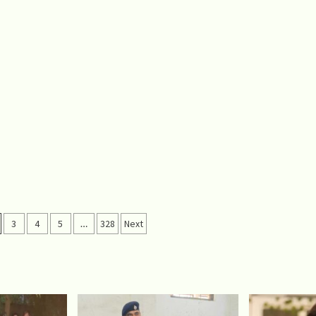
3
4
5
…
328
Next
on