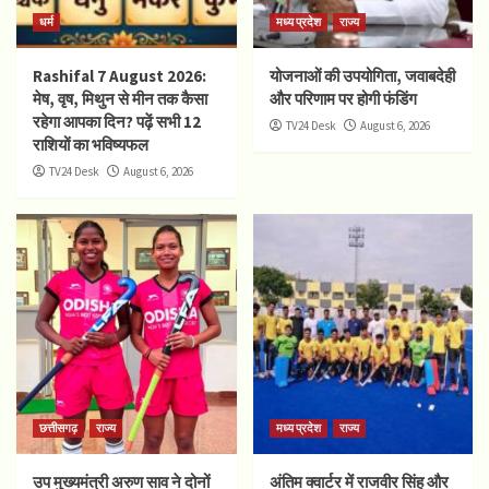
धर्म
मध्य प्रदेश
राज्य
Rashifal 7 August 2026:
योजनाओं की उपयोगिता, जवाबदेही
मेष, वृष, मिथुन से मीन तक कैसा
और परिणाम पर होगी फंडिंग
रहेगा आपका दिन? पढ़ें सभी 12
TV24 Desk
August 6, 2026
राशियों का भविष्यफल
TV24 Desk
August 6, 2026
छत्तीसगढ़
राज्य
मध्य प्रदेश
राज्य
उप मुख्यमंत्री अरुण साव ने दोनों
अंतिम क्वार्टर में राजवीर सिंह और