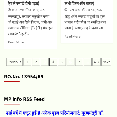
ऐप से स्मार्ट होगी पढ़ाई
सभी विघ्न और बाधाएं
TV24 Desk
June 30, 2026
TV24 Desk
June 30, 2026
समस्तीपुर. सरकारी स्कूलों में बच्चों
हिंदू धर्म में संकष्टी चतुर्थी का व्रत
की पढ़ाई अब सिर्फ किताब, कॉपी और
भगवान श्री गणेश को समर्पित माना
कक्षा तक सीमित नहीं रहेगी। मोबाइल
जाता है. आषाढ़ माह के कृष्ण पक्ष...
आधारित 'पढ़ाई'...
Read More
Read More
Posts
Previous
1
2
3
4
5
6
7
…
432
Next
pagination
RO.No. 13954/69
MP info RSS Feed